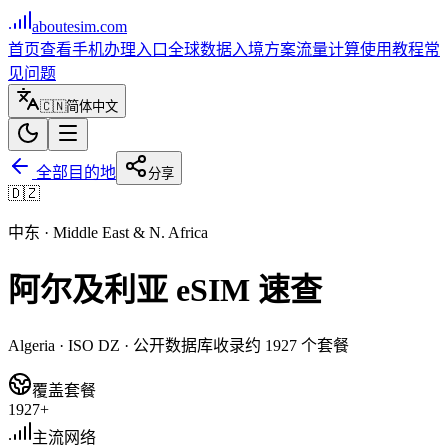
aboutesim
.com
首页
查看手机
办理入口
全球数据
入境方案
流量计算
使用教程
常
见问题
🇨🇳
简体中文
全部目的地
分享
🇩🇿
中东
·
Middle East & N. Africa
阿尔及利亚
eSIM 速查
Algeria
· ISO
DZ
· 公开数据库收录约
1927
个套餐
覆盖套餐
1927+
主流网络