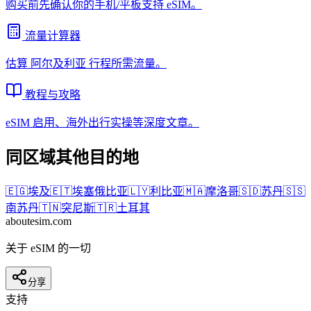
购买前先确认你的手机/平板支持 eSIM。
流量计算器
估算
阿尔及利亚
行程所需流量。
教程与攻略
eSIM 启用、海外出行实操等深度文章。
同区域其他目的地
🇪🇬
埃及
🇪🇹
埃塞俄比亚
🇱🇾
利比亚
🇲🇦
摩洛哥
🇸🇩
苏丹
🇸🇸
南苏丹
🇹🇳
突尼斯
🇹🇷
土耳其
aboutesim
.com
关于 eSIM 的一切
分享
支持