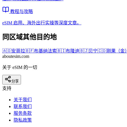
教程与攻略
eSIM 启用、海外出行实操等深度文章。
同区域其他目的地
🇦🇴
安哥拉
🇧🇫
布基纳法索
🇧🇮
布隆迪
🇧🇯
贝宁
🇨🇩
刚果（金
aboutesim
.com
关于 eSIM 的一切
分享
支持
关于我们
联系我们
服务条款
隐私政策