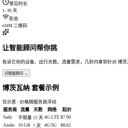
常见时长
1–30 天
形态
eSIM 二维码
让智能顾问帮你挑
告诉它你的设备、出行天数、流量需求，几秒内拿到针对
博茨
问智能顾问 →
博茨瓦纳
套餐示例
仅示意 · 价格随服务商浮动
服务商
流量
天数
网络
起价
Saily
4G LTE
$7.90
不限量
15
天
Airalo
10 GB
4G/5G
$8.62
7
天