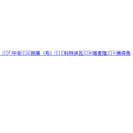
）
🇨🇫
中非
🇨🇬
刚果（布）
🇨🇮
科特迪瓦
🇨🇲
喀麦隆
🇨🇻
佛得角