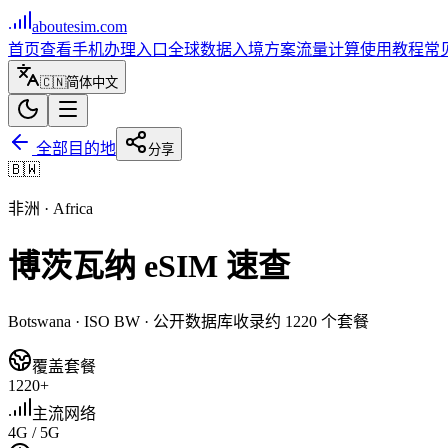
aboutesim
.com
首页
查看手机
办理入口
全球数据
入境方案
流量计算
使用教程
常
🇨🇳
简体中文
全部目的地
分享
🇧🇼
非洲
·
Africa
博茨瓦纳
eSIM 速查
Botswana
· ISO
BW
· 公开数据库收录约
1220
个套餐
覆盖套餐
1220+
主流网络
4G / 5G