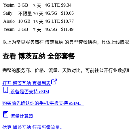
Yesim
3 GB
4G LTE
$9.34
3
天
Saily
4G/5G
$10.05
不限量
30
天
Airalo
10 GB
4G LTE
$10.77
15
天
Yesim
3 GB
4G/5G
$11.49
7
天
以上为常见服务商在
博茨瓦纳
的典型套餐结构，具体上线情况
查看
博茨瓦纳
全部套餐
完整的服务商、价格、流量、天数对比，可前往公开行业数据
打开
博茨瓦纳
套餐列表
设备是否支持 eSIM
购买前先确认你的手机/平板支持 eSIM。
流量计算器
估算
博茨瓦纳
行程所需流量。