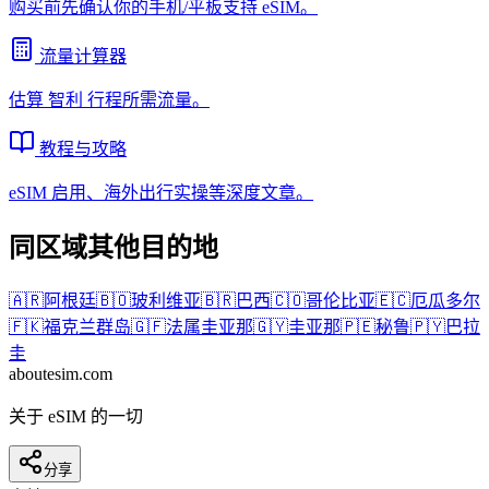
购买前先确认你的手机/平板支持 eSIM。
流量计算器
估算
智利
行程所需流量。
教程与攻略
eSIM 启用、海外出行实操等深度文章。
同区域其他目的地
🇦🇷
阿根廷
🇧🇴
玻利维亚
🇧🇷
巴西
🇨🇴
哥伦比亚
🇪🇨
厄瓜多尔
🇫🇰
福克兰群岛
🇬🇫
法属圭亚那
🇬🇾
圭亚那
🇵🇪
秘鲁
🇵🇾
巴拉
圭
aboutesim
.com
关于 eSIM 的一切
分享