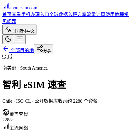
aboutesim
.com
首页
查看手机
办理入口
全球数据
入境方案
流量计算
使用教程
常
见问题
🇨🇳
简体中文
全部目的地
分享
🇨🇱
南美洲
·
South America
智利
eSIM 速查
Chile
· ISO
CL
· 公开数据库收录约
2288
个套餐
覆盖套餐
2288+
主流网络