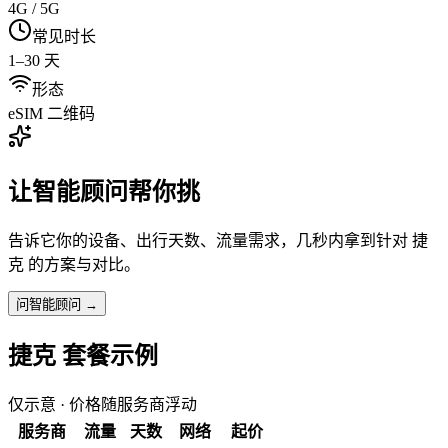
4G / 5G
常见时长
1–30 天
形态
eSIM 二维码
让智能顾问帮你挑
告诉它你的设备、出行天数、流量需求，几秒内拿到针对
捷
克
的方案与对比。
问智能顾问 →
捷克
套餐示例
仅示意 · 价格随服务商浮动
服务商
流量
天数
网络
起价