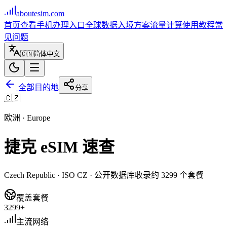
aboutesim
.com
首页
查看手机
办理入口
全球数据
入境方案
流量计算
使用教程
常
见问题
🇨🇳
简体中文
全部目的地
分享
🇨🇿
欧洲
·
Europe
捷克
eSIM 速查
Czech Republic
· ISO
CZ
· 公开数据库收录约
3299
个套餐
覆盖套餐
3299+
主流网络