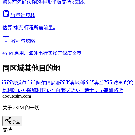
购买前先确认你的手机/平板支持 eSIM。
流量计算器
估算
捷克
行程所需流量。
教程与攻略
eSIM 启用、海外出行实操等深度文章。
同区域其他目的地
🇦🇩
安道尔
🇦🇱
阿尔巴尼亚
🇦🇹
奥地利
🇦🇽
奥兰
🇧🇦
波黑
🇧🇪
比利时
🇧🇬
保加利亚
🇧🇾
白俄罗斯
🇨🇭
瑞士
🇨🇾
塞浦路斯
aboutesim
.com
关于 eSIM 的一切
分享
支持