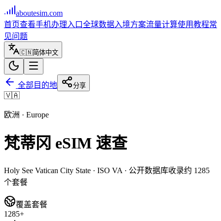
aboutesim
.com
首页
查看手机
办理入口
全球数据
入境方案
流量计算
使用教程
常
见问题
🇨🇳
简体中文
全部目的地
分享
🇻🇦
欧洲
·
Europe
梵蒂冈
eSIM 速查
Holy See Vatican City State
· ISO
VA
· 公开数据库收录约
1285
个套餐
覆盖套餐
1285+