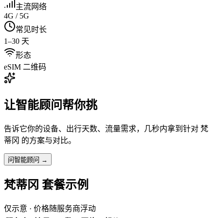
主流网络
4G / 5G
常见时长
1–30 天
形态
eSIM 二维码
让智能顾问帮你挑
告诉它你的设备、出行天数、流量需求，几秒内拿到针对
梵
蒂冈
的方案与对比。
问智能顾问 →
梵蒂冈
套餐示例
仅示意 · 价格随服务商浮动