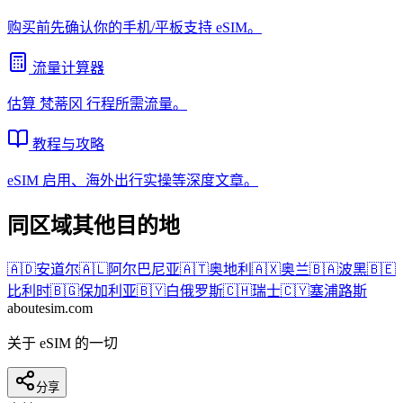
购买前先确认你的手机/平板支持 eSIM。
流量计算器
估算
梵蒂冈
行程所需流量。
教程与攻略
eSIM 启用、海外出行实操等深度文章。
同区域其他目的地
🇦🇩
安道尔
🇦🇱
阿尔巴尼亚
🇦🇹
奥地利
🇦🇽
奥兰
🇧🇦
波黑
🇧🇪
比利时
🇧🇬
保加利亚
🇧🇾
白俄罗斯
🇨🇭
瑞士
🇨🇾
塞浦路斯
aboutesim
.com
关于 eSIM 的一切
分享