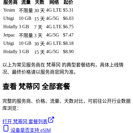
服务商
流量
天数
网络
起价
Yesim
4G LTE
$5.31
不限量
30
天
Ubigi
10 GB
4G/5G
$6.03
15
天
Holafly
3 GB
4G LTE
$6.75
7
天
Jetpac
4G/5G
$7.47
不限量
3
天
Ubigi
10 GB
4G LTE
$8.18
30
天
Holafly
3 GB
4G/5G
$8.90
15
天
以上为常见服务商在
梵蒂冈
的典型套餐结构，具体上线情
况、最终价格请以服务商官网为准。
查看
梵蒂冈
全部套餐
完整的服务商、价格、流量、天数对比，可前往公开行业数据
库浏览：
打开
梵蒂冈
套餐列表
设备是否支持 eSIM