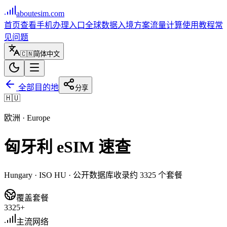
aboutesim
.com
首页
查看手机
办理入口
全球数据
入境方案
流量计算
使用教程
常
见问题
🇨🇳
简体中文
全部目的地
分享
🇭🇺
欧洲
·
Europe
匈牙利
eSIM 速查
Hungary
· ISO
HU
· 公开数据库收录约
3325
个套餐
覆盖套餐
3325+
主流网络