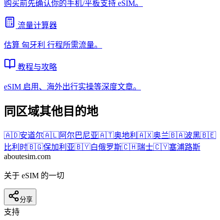
购买前先确认你的手机/平板支持 eSIM。
流量计算器
估算
匈牙利
行程所需流量。
教程与攻略
eSIM 启用、海外出行实操等深度文章。
同区域其他目的地
🇦🇩
安道尔
🇦🇱
阿尔巴尼亚
🇦🇹
奥地利
🇦🇽
奥兰
🇧🇦
波黑
🇧🇪
比利时
🇧🇬
保加利亚
🇧🇾
白俄罗斯
🇨🇭
瑞士
🇨🇾
塞浦路斯
aboutesim
.com
关于 eSIM 的一切
分享
支持