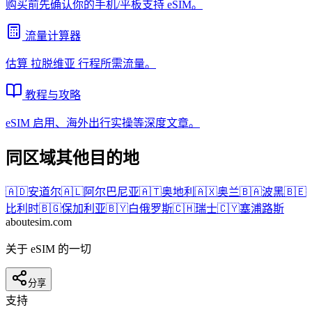
购买前先确认你的手机/平板支持 eSIM。
流量计算器
估算
拉脱维亚
行程所需流量。
教程与攻略
eSIM 启用、海外出行实操等深度文章。
同区域其他目的地
🇦🇩
安道尔
🇦🇱
阿尔巴尼亚
🇦🇹
奥地利
🇦🇽
奥兰
🇧🇦
波黑
🇧🇪
比利时
🇧🇬
保加利亚
🇧🇾
白俄罗斯
🇨🇭
瑞士
🇨🇾
塞浦路斯
aboutesim
.com
关于 eSIM 的一切
分享
支持