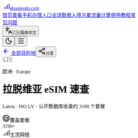
aboutesim
.com
首页
查看手机
办理入口
全球数据
入境方案
流量计算
使用教程
常
见问题
🇨🇳
简体中文
全部目的地
分享
🇱🇻
欧洲
·
Europe
拉脱维亚
eSIM 速查
Latvia
· ISO
LV
· 公开数据库收录约
3190
个套餐
覆盖套餐
3190+
主流网络