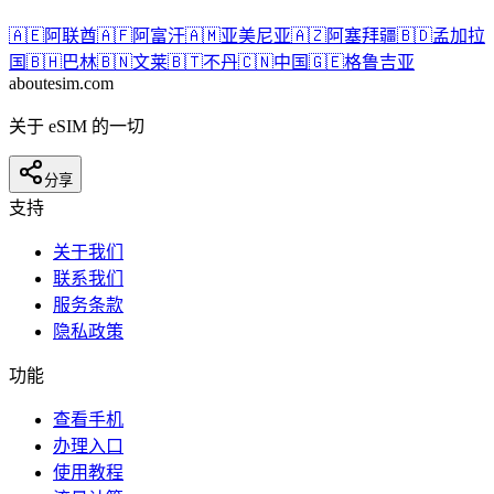
🇦🇪
阿联酋
🇦🇫
阿富汗
🇦🇲
亚美尼亚
🇦🇿
阿塞拜疆
🇧🇩
孟加拉
国
🇧🇭
巴林
🇧🇳
文莱
🇧🇹
不丹
🇨🇳
中国
🇬🇪
格鲁吉亚
aboutesim
.com
关于 eSIM 的一切
分享
支持
关于我们
联系我们
服务条款
隐私政策
功能
查看手机
办理入口
使用教程