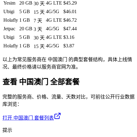
Yesim
20 GB
4G LTE
$45.29
30
天
Ubigi
5 GB
4G/5G
$46.01
15
天
Holafly
1 GB
4G LTE
$46.72
7
天
Jetpac
20 GB
4G/5G
$47.44
3
天
Ubigi
5 GB
4G LTE
$3.16
30
天
Holafly
1 GB
4G/5G
$3.87
15
天
以上为常见服务商在
中国澳门
的典型套餐结构，具体上线情
况、最终价格请以服务商官网为准。
查看
中国澳门
全部套餐
完整的服务商、价格、流量、天数对比，可前往公开行业数据
库浏览：
打开
中国澳门
套餐列表
提示