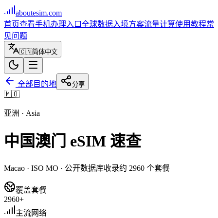
aboutesim
.com
首页
查看手机
办理入口
全球数据
入境方案
流量计算
使用教程
常
见问题
🇨🇳
简体中文
全部目的地
分享
🇲🇴
亚洲
·
Asia
中国澳门
eSIM 速查
Macao
· ISO
MO
· 公开数据库收录约
2960
个套餐
覆盖套餐
2960+
主流网络