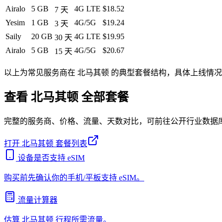
Airalo
5 GB
4G LTE
$18.52
7
天
Yesim
1 GB
4G/5G
$19.24
3
天
Saily
20 GB
4G LTE
$19.95
30
天
Airalo
5 GB
4G/5G
$20.67
15
天
以上为常见服务商在
北马其顿
的典型套餐结构，具体上线情况
查看
北马其顿
全部套餐
完整的服务商、价格、流量、天数对比，可前往公开行业数据
打开
北马其顿
套餐列表
设备是否支持 eSIM
购买前先确认你的手机/平板支持 eSIM。
流量计算器
估算
北马其顿
行程所需流量。