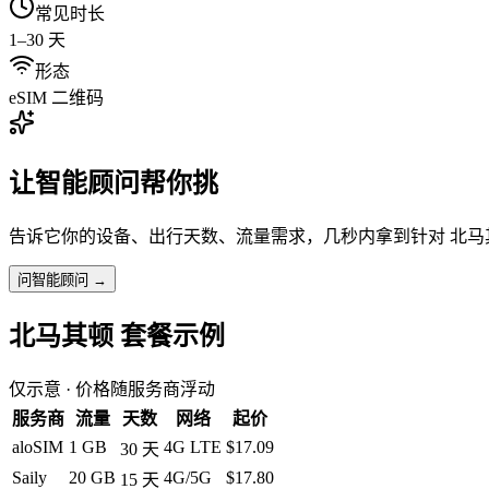
常见时长
1–30 天
形态
eSIM 二维码
让智能顾问帮你挑
告诉它你的设备、出行天数、流量需求，几秒内拿到针对
北马
问智能顾问 →
北马其顿
套餐示例
仅示意 · 价格随服务商浮动
服务商
流量
天数
网络
起价
aloSIM
1 GB
4G LTE
$17.09
30
天
Saily
20 GB
4G/5G
$17.80
15
天