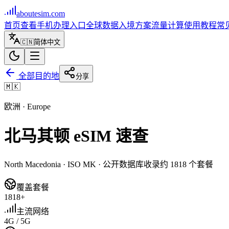
aboutesim
.com
首页
查看手机
办理入口
全球数据
入境方案
流量计算
使用教程
常
🇨🇳
简体中文
全部目的地
分享
🇲🇰
欧洲
·
Europe
北马其顿
eSIM 速查
North Macedonia
· ISO
MK
· 公开数据库收录约
1818
个套餐
覆盖套餐
1818+
主流网络
4G / 5G