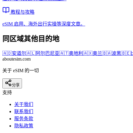
教程与攻略
eSIM 启用、海外出行实操等深度文章。
同区域其他目的地
🇦🇩
安道尔
🇦🇱
阿尔巴尼亚
🇦🇹
奥地利
🇦🇽
奥兰
🇧🇦
波黑
🇧🇪
aboutesim
.com
关于 eSIM 的一切
分享
支持
关于我们
联系我们
服务条款
隐私政策