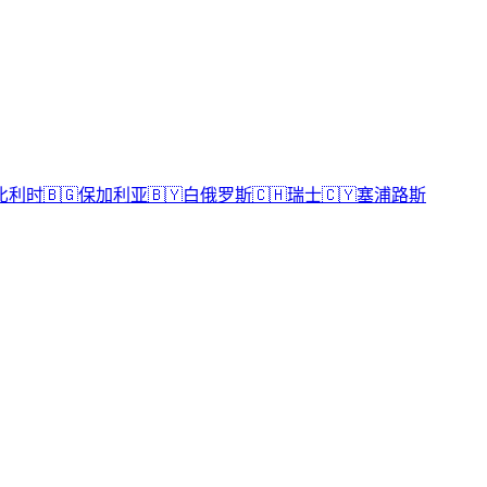
比利时
🇧🇬
保加利亚
🇧🇾
白俄罗斯
🇨🇭
瑞士
🇨🇾
塞浦路斯