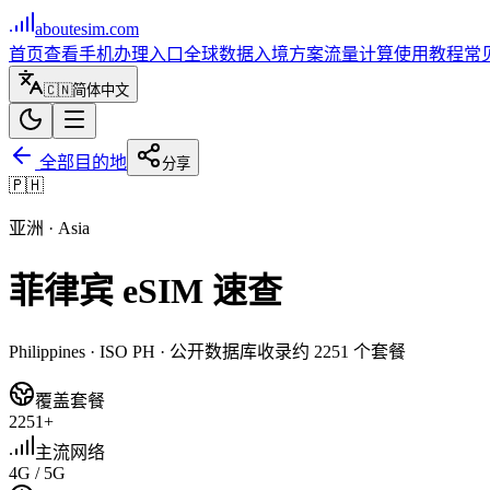
aboutesim
.com
首页
查看手机
办理入口
全球数据
入境方案
流量计算
使用教程
常
🇨🇳
简体中文
全部目的地
分享
🇵🇭
亚洲
·
Asia
菲律宾
eSIM 速查
Philippines
· ISO
PH
· 公开数据库收录约
2251
个套餐
覆盖套餐
2251+
主流网络
4G / 5G