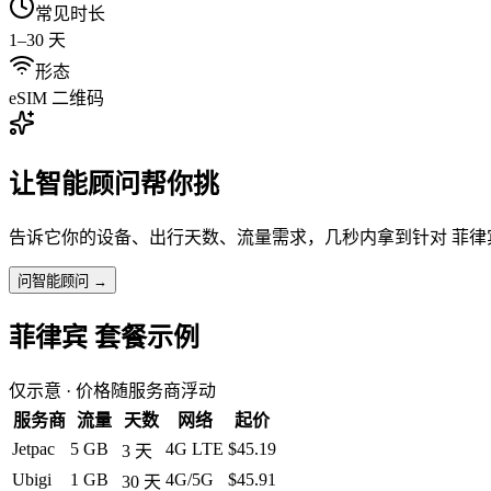
常见时长
1–30 天
形态
eSIM 二维码
让智能顾问帮你挑
告诉它你的设备、出行天数、流量需求，几秒内拿到针对
菲律
问智能顾问 →
菲律宾
套餐示例
仅示意 · 价格随服务商浮动
服务商
流量
天数
网络
起价
Jetpac
5 GB
4G LTE
$45.19
3
天
Ubigi
1 GB
4G/5G
$45.91
30
天