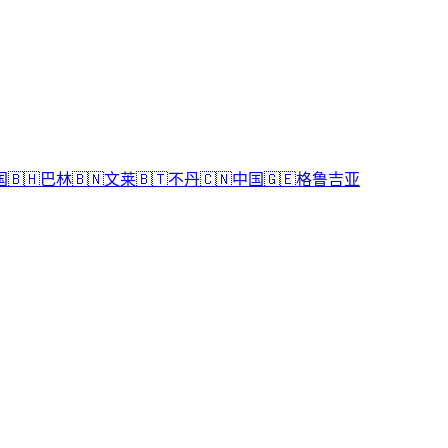
国
🇧🇭
巴林
🇧🇳
文莱
🇧🇹
不丹
🇨🇳
中国
🇬🇪
格鲁吉亚