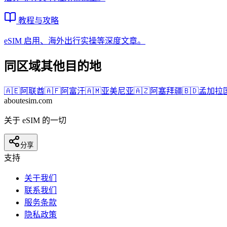
教程与攻略
eSIM 启用、海外出行实操等深度文章。
同区域其他目的地
🇦🇪
阿联酋
🇦🇫
阿富汗
🇦🇲
亚美尼亚
🇦🇿
阿塞拜疆
🇧🇩
孟加拉
aboutesim
.com
关于 eSIM 的一切
分享
支持
关于我们
联系我们
服务条款
隐私政策