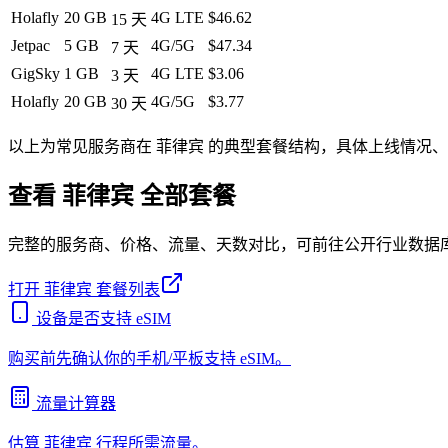
Holafly
20 GB
4G LTE
$46.62
15
天
Jetpac
5 GB
4G/5G
$47.34
7
天
GigSky
1 GB
4G LTE
$3.06
3
天
Holafly
20 GB
4G/5G
$3.77
30
天
以上为常见服务商在
菲律宾
的典型套餐结构，具体上线情况、
查看
菲律宾
全部套餐
完整的服务商、价格、流量、天数对比，可前往公开行业数据
打开
菲律宾
套餐列表
设备是否支持 eSIM
购买前先确认你的手机/平板支持 eSIM。
流量计算器
估算
菲律宾
行程所需流量。