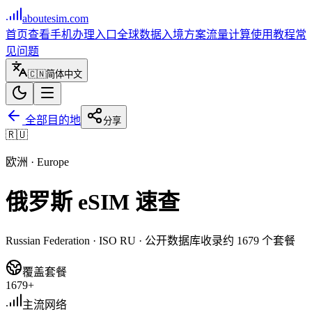
aboutesim
.com
首页
查看手机
办理入口
全球数据
入境方案
流量计算
使用教程
常
见问题
🇨🇳
简体中文
全部目的地
分享
🇷🇺
欧洲
·
Europe
俄罗斯
eSIM 速查
Russian Federation
· ISO
RU
· 公开数据库收录约
1679
个套餐
覆盖套餐
1679+
主流网络