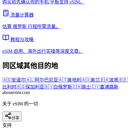
购买前先确认你的手机/平板支持 eSIM。
流量计算器
估算
俄罗斯
行程所需流量。
教程与攻略
eSIM 启用、海外出行实操等深度文章。
同区域其他目的地
🇦🇩
安道尔
🇦🇱
阿尔巴尼亚
🇦🇹
奥地利
🇦🇽
奥兰
🇧🇦
波黑
🇧🇪
比利时
🇧🇬
保加利亚
🇧🇾
白俄罗斯
🇨🇭
瑞士
🇨🇾
塞浦路斯
aboutesim
.com
关于 eSIM 的一切
分享
支持