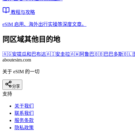
教程与攻略
eSIM 启用、海外出行实操等深度文章。
同区域其他目的地
🇦🇬
安提瓜和巴布达
🇦🇮
安圭拉
🇦🇼
阿鲁巴
🇧🇧
巴巴多斯
🇧🇱
aboutesim
.com
关于 eSIM 的一切
分享
支持
关于我们
联系我们
服务条款
隐私政策