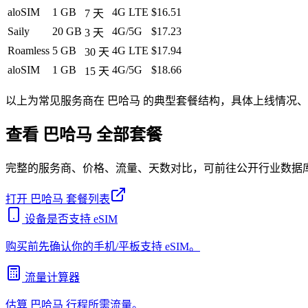
aloSIM
1 GB
4G LTE
$16.51
7
天
Saily
20 GB
4G/5G
$17.23
3
天
Roamless
5 GB
4G LTE
$17.94
30
天
aloSIM
1 GB
4G/5G
$18.66
15
天
以上为常见服务商在
巴哈马
的典型套餐结构，具体上线情况、
查看
巴哈马
全部套餐
完整的服务商、价格、流量、天数对比，可前往公开行业数据
打开
巴哈马
套餐列表
设备是否支持 eSIM
购买前先确认你的手机/平板支持 eSIM。
流量计算器
估算
巴哈马
行程所需流量。