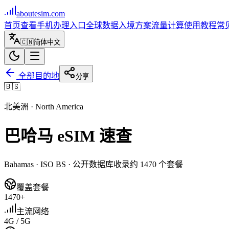
aboutesim
.com
首页
查看手机
办理入口
全球数据
入境方案
流量计算
使用教程
常
🇨🇳
简体中文
全部目的地
分享
🇧🇸
北美洲
·
North America
巴哈马
eSIM 速查
Bahamas
· ISO
BS
· 公开数据库收录约
1470
个套餐
覆盖套餐
1470+
主流网络
4G / 5G