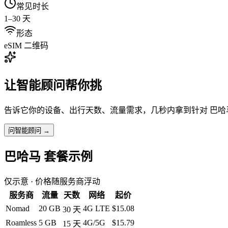
常见时长
1–30 天
形态
eSIM 二维码
让智能顾问帮你挑
告诉它你的设备、出行天数、流量需求，几秒内拿到针对
巴哈
问智能顾问 →
巴哈马
套餐示例
仅示意 · 价格随服务商浮动
服务商
流量
天数
网络
起价
Nomad
20 GB
4G LTE
$15.08
30
天
Roamless
5 GB
4G/5G
$15.79
15
天