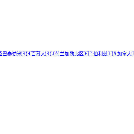
圣巴泰勒米
🇧🇲
百慕大
🇧🇶
荷兰加勒比区
🇧🇿
伯利兹
🇨🇦
加拿大
