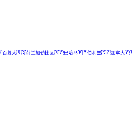

百慕大
🇧🇶
荷兰加勒比区
🇧🇸
巴哈马
🇧🇿
伯利兹
🇨🇦
加拿大
🇨