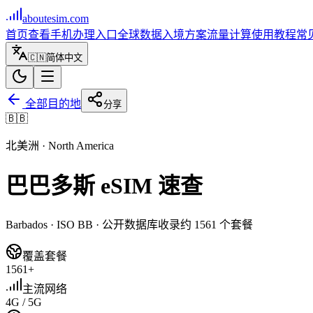
aboutesim
.com
首页
查看手机
办理入口
全球数据
入境方案
流量计算
使用教程
常
🇨🇳
简体中文
全部目的地
分享
🇧🇧
北美洲
·
North America
巴巴多斯
eSIM 速查
Barbados
· ISO
BB
· 公开数据库收录约
1561
个套餐
覆盖套餐
1561+
主流网络
4G / 5G