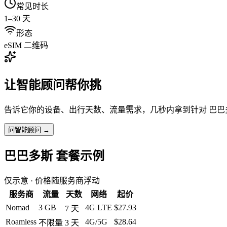
常见时长
1–30 天
形态
eSIM 二维码
让智能顾问帮你挑
告诉它你的设备、出行天数、流量需求，几秒内拿到针对
巴巴
问智能顾问 →
巴巴多斯
套餐示例
仅示意 · 价格随服务商浮动
服务商
流量
天数
网络
起价
Nomad
3 GB
4G LTE
$27.93
7
天
Roamless
4G/5G
$28.64
不限量
3
天