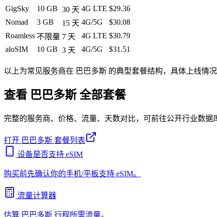
GigSky
10 GB
4G LTE
$29.36
30
天
Nomad
3 GB
4G/5G
$30.08
15
天
Roamless
4G LTE
$30.79
不限量
7
天
aloSIM
10 GB
4G/5G
$31.51
3
天
以上为常见服务商在
巴巴多斯
的典型套餐结构，具体上线情况
查看
巴巴多斯
全部套餐
完整的服务商、价格、流量、天数对比，可前往公开行业数据
打开
巴巴多斯
套餐列表
设备是否支持 eSIM
购买前先确认你的手机/平板支持 eSIM。
流量计算器
估算
巴巴多斯
行程所需流量。