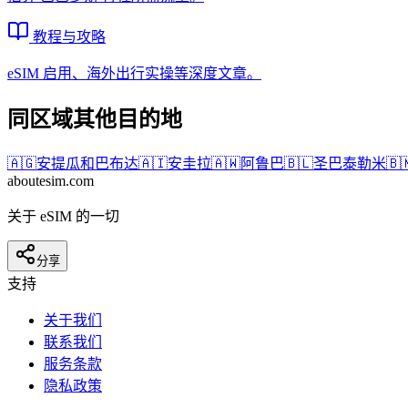
教程与攻略
eSIM 启用、海外出行实操等深度文章。
同区域其他目的地
🇦🇬
安提瓜和巴布达
🇦🇮
安圭拉
🇦🇼
阿鲁巴
🇧🇱
圣巴泰勒米
🇧
aboutesim
.com
关于 eSIM 的一切
分享
支持
关于我们
联系我们
服务条款
隐私政策