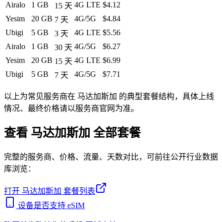
Airalo
1 GB
4G LTE
$4.12
15
天
Yesim
20 GB
4G/5G
$4.84
7
天
Ubigi
5 GB
4G LTE
$5.56
3
天
Airalo
1 GB
4G/5G
$6.27
30
天
Yesim
20 GB
4G LTE
$6.99
15
天
Ubigi
5 GB
4G/5G
$7.71
7
天
以上为常见服务商在
马达加斯加
的典型套餐结构，具体上线
情况、最终价格请以服务商官网为准。
查看
马达加斯加
全部套餐
完整的服务商、价格、流量、天数对比，可前往公开行业数据
库浏览：
打开
马达加斯加
套餐列表
设备是否支持 eSIM