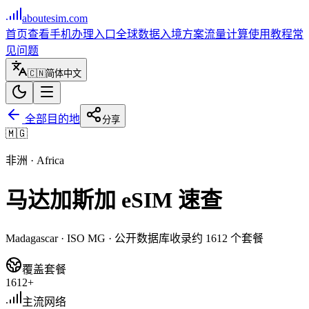
aboutesim
.com
首页
查看手机
办理入口
全球数据
入境方案
流量计算
使用教程
常
见问题
🇨🇳
简体中文
全部目的地
分享
🇲🇬
非洲
·
Africa
马达加斯加
eSIM 速查
Madagascar
· ISO
MG
· 公开数据库收录约
1612
个套餐
覆盖套餐
1612+
主流网络