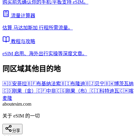
购买前先确认你的手机/平板支持 eSIM。
流量计算器
估算
马达加斯加
行程所需流量。
教程与攻略
eSIM 启用、海外出行实操等深度文章。
同区域其他目的地
🇦🇴
安哥拉
🇧🇫
布基纳法索
🇧🇮
布隆迪
🇧🇯
贝宁
🇧🇼
博茨瓦纳
🇨🇩
刚果（金）
🇨🇫
中非
🇨🇬
刚果（布）
🇨🇮
科特迪瓦
🇨🇲
喀
麦隆
aboutesim
.com
关于 eSIM 的一切
分享