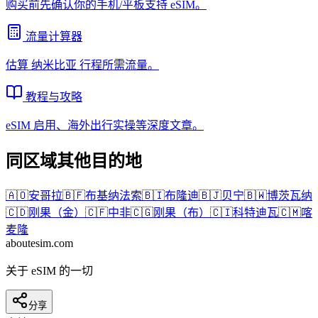
购买前先确认你的手机/平板支持 eSIM。
流量计算器
估算
纳米比亚
行程所需流量。
教程与攻略
eSIM 启用、海外出行实操等深度文章。
同区域其他目的地
🇦🇴
安哥拉
🇧🇫
布基纳法索
🇧🇮
布隆迪
🇧🇯
贝宁
🇧🇼
博茨瓦纳
🇨🇩
刚果（金）
🇨🇫
中非
🇨🇬
刚果（布）
🇨🇮
科特迪瓦
🇨🇲
喀
麦隆
aboutesim
.com
关于 eSIM 的一切
分享