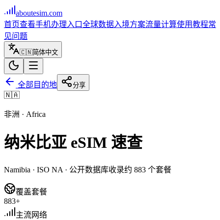
aboutesim
.com
首页
查看手机
办理入口
全球数据
入境方案
流量计算
使用教程
常
见问题
🇨🇳
简体中文
全部目的地
分享
🇳🇦
非洲
·
Africa
纳米比亚
eSIM 速查
Namibia
· ISO
NA
· 公开数据库收录约
883
个套餐
覆盖套餐
883+
主流网络