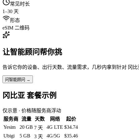
常见时长
1–30 天
形态
eSIM 二维码
让智能顾问帮你挑
告诉它你的设备、出行天数、流量需求，几秒内拿到针对
冈比
问智能顾问 →
冈比亚
套餐示例
仅示意 · 价格随服务商浮动
服务商
流量
天数
网络
起价
Yesim
20 GB
4G LTE
$34.74
7
天
Ubigi
5 GB
4G/5G
$35.46
3
天