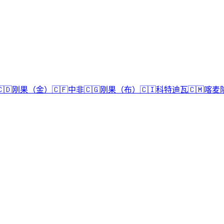
🇩
刚果（金）
🇨🇫
中非
🇨🇬
刚果（布）
🇨🇮
科特迪瓦
🇨🇲
喀麦