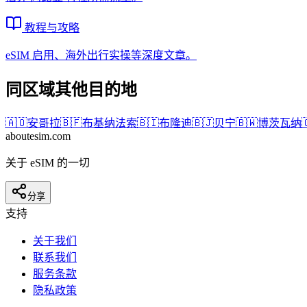
教程与攻略
eSIM 启用、海外出行实操等深度文章。
同区域其他目的地
🇦🇴
安哥拉
🇧🇫
布基纳法索
🇧🇮
布隆迪
🇧🇯
贝宁
🇧🇼
博茨瓦纳

aboutesim
.com
关于 eSIM 的一切
分享
支持
关于我们
联系我们
服务条款
隐私政策