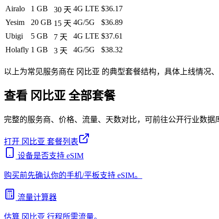
Airalo
1 GB
4G LTE
$36.17
30
天
Yesim
20 GB
4G/5G
$36.89
15
天
Ubigi
5 GB
4G LTE
$37.61
7
天
Holafly
1 GB
4G/5G
$38.32
3
天
以上为常见服务商在
冈比亚
的典型套餐结构，具体上线情况、
查看
冈比亚
全部套餐
完整的服务商、价格、流量、天数对比，可前往公开行业数据
打开
冈比亚
套餐列表
设备是否支持 eSIM
购买前先确认你的手机/平板支持 eSIM。
流量计算器
估算
冈比亚
行程所需流量。