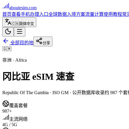
aboutesim
.com
首页
查看手机
办理入口
全球数据
入境方案
流量计算
使用教程
常
🇨🇳
简体中文
全部目的地
分享
🇬🇲
非洲
·
Africa
冈比亚
eSIM 速查
Republic Of The Gambia
· ISO
GM
· 公开数据库收录约
987
个套
覆盖套餐
987+
主流网络
4G / 5G