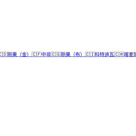
🇩
刚果（金）
🇨🇫
中非
🇨🇬
刚果（布）
🇨🇮
科特迪瓦
🇨🇲
喀麦