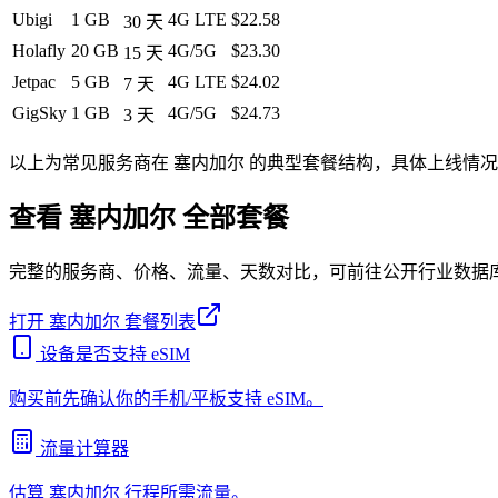
Ubigi
1 GB
4G LTE
$22.58
30
天
Holafly
20 GB
4G/5G
$23.30
15
天
Jetpac
5 GB
4G LTE
$24.02
7
天
GigSky
1 GB
4G/5G
$24.73
3
天
以上为常见服务商在
塞内加尔
的典型套餐结构，具体上线情况
查看
塞内加尔
全部套餐
完整的服务商、价格、流量、天数对比，可前往公开行业数据
打开
塞内加尔
套餐列表
设备是否支持 eSIM
购买前先确认你的手机/平板支持 eSIM。
流量计算器
估算
塞内加尔
行程所需流量。