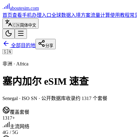
aboutesim
.com
首页
查看手机
办理入口
全球数据
入境方案
流量计算
使用教程
常
🇨🇳
简体中文
全部目的地
分享
🇸🇳
非洲
·
Africa
塞内加尔
eSIM 速查
Senegal
· ISO
SN
· 公开数据库收录约
1317
个套餐
覆盖套餐
1317+
主流网络
4G / 5G