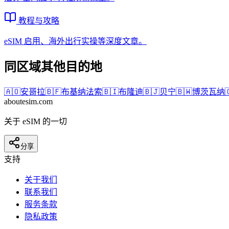
教程与攻略
eSIM 启用、海外出行实操等深度文章。
同区域其他目的地
🇦🇴
安哥拉
🇧🇫
布基纳法索
🇧🇮
布隆迪
🇧🇯
贝宁
🇧🇼
博茨瓦纳

aboutesim
.com
关于 eSIM 的一切
分享
支持
关于我们
联系我们
服务条款
隐私政策