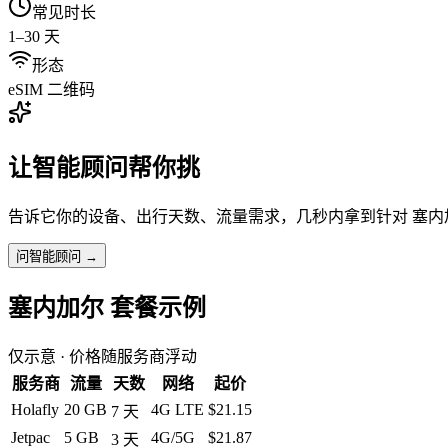
常见时长
1–30 天
形态
eSIM 二维码
让智能顾问帮你挑
告诉它你的设备、出行天数、流量需求，几秒内拿到针对
塞内
问智能顾问 →
塞内加尔
套餐示例
仅示意 · 价格随服务商浮动
服务商
流量
天数
网络
起价
Holafly
20 GB
4G LTE
$21.15
7
天
Jetpac
5 GB
4G/5G
$21.87
3
天