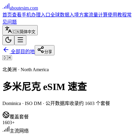
aboutesim
.com
首页
查看手机
办理入口
全球数据
入境方案
流量计算
使用教程
常
见问题
🇨🇳
简体中文
全部目的地
分享
🇩🇲
北美洲
·
North America
多米尼克
eSIM 速查
Dominica
· ISO
DM
· 公开数据库收录约
1603
个套餐
覆盖套餐
1603+
主流网络