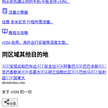
购买前先确认你的手机/平板支持 eSIM。
流量计算器
估算
多米尼克
行程所需流量。
教程与攻略
eSIM 启用、海外出行实操等深度文章。
同区域其他目的地
🇦🇬
安提瓜和巴布达
🇦🇮
安圭拉
🇦🇼
阿鲁巴
🇧🇧
巴巴多斯
🇧🇱
圣巴泰勒米
🇧🇲
百慕大
🇧🇶
荷兰加勒比区
🇧🇸
巴哈马
🇧🇿
伯利
兹
🇨🇦
加拿大
aboutesim
.com
关于 eSIM 的一切
分享