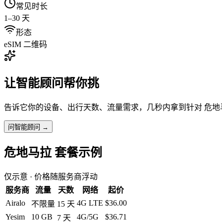
常见时长
1–30 天
形态
eSIM 二维码
让智能顾问帮你挑
告诉它你的设备、出行天数、流量需求，几秒内拿到针对
危地
问智能顾问 →
危地马拉
套餐示例
仅示意 · 价格随服务商浮动
服务商
流量
天数
网络
起价
Airalo
4G LTE
$36.00
不限量
15
天
Yesim
10 GB
4G/5G
$36.71
7
天