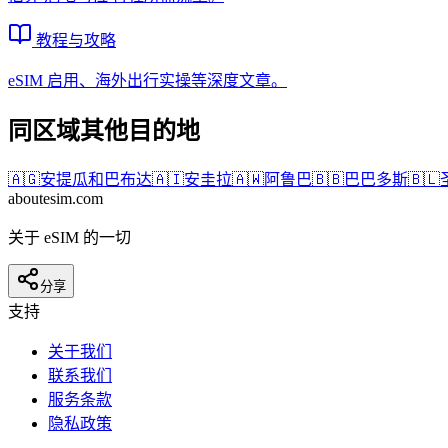
教程与攻略
eSIM 启用、海外出行实操等深度文章。
同区域其他目的地
🇦🇬
安提瓜和巴布达
🇦🇮
安圭拉
🇦🇼
阿鲁巴
🇧🇧
巴巴多斯
🇧🇱
aboutesim
.com
关于 eSIM 的一切
分享
支持
关于我们
联系我们
服务条款
隐私政策