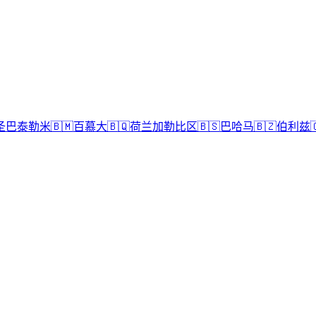
圣巴泰勒米
🇧🇲
百慕大
🇧🇶
荷兰加勒比区
🇧🇸
巴哈马
🇧🇿
伯利兹
