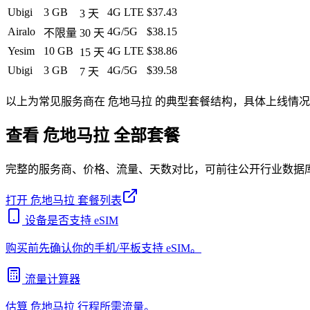
Ubigi
3 GB
4G LTE
$37.43
3
天
Airalo
4G/5G
$38.15
不限量
30
天
Yesim
10 GB
4G LTE
$38.86
15
天
Ubigi
3 GB
4G/5G
$39.58
7
天
以上为常见服务商在
危地马拉
的典型套餐结构，具体上线情况
查看
危地马拉
全部套餐
完整的服务商、价格、流量、天数对比，可前往公开行业数据
打开
危地马拉
套餐列表
设备是否支持 eSIM
购买前先确认你的手机/平板支持 eSIM。
流量计算器
估算
危地马拉
行程所需流量。