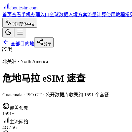
aboutesim
.com
首页
查看手机
办理入口
全球数据
入境方案
流量计算
使用教程
常
🇨🇳
简体中文
全部目的地
分享
🇬🇹
北美洲
·
North America
危地马拉
eSIM 速查
Guatemala
· ISO
GT
· 公开数据库收录约
1591
个套餐
覆盖套餐
1591+
主流网络
4G / 5G