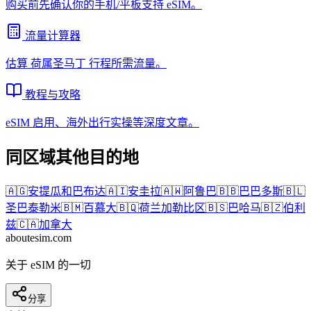
购买前先确认你的手机/平板支持 eSIM。
流量计算器
估算
荷属圣马丁
行程所需流量。
教程与攻略
eSIM 启用、海外出行实操等深度文章。
同区域其他目的地
🇦🇬
安提瓜和巴布达
🇦🇮
安圭拉
🇦🇼
阿鲁巴
🇧🇧
巴巴多斯
🇧🇱
圣巴泰勒米
🇧🇲
百慕大
🇧🇶
荷兰加勒比区
🇧🇸
巴哈马
🇧🇿
伯利
兹
🇨🇦
加拿大
aboutesim
.com
关于 eSIM 的一切
分享