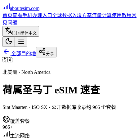
aboutesim
.com
首页
查看手机
办理入口
全球数据
入境方案
流量计算
使用教程
常
见问题
🇨🇳
简体中文
全部目的地
分享
🇸🇽
北美洲
·
North America
荷属圣马丁
eSIM 速查
Sint Maarten
· ISO
SX
· 公开数据库收录约
966
个套餐
覆盖套餐
966+
主流网络